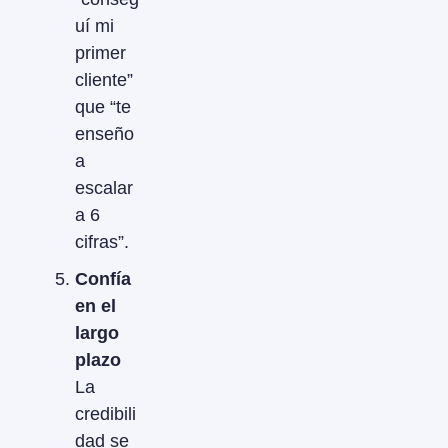
uí mi 
primer 
cliente” 
que “te 
enseño 
a 
escalar 
a 6 
cifras”.
Confía 
en el 
largo 
plazo
La 
credibili
dad se 