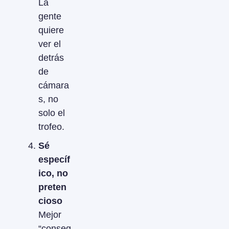
La 
gente 
quiere 
ver el 
detrás 
de 
cámara
s, no 
solo el 
trofeo.
Sé 
específ
ico, no 
preten
cioso
Mejor 
“conseg