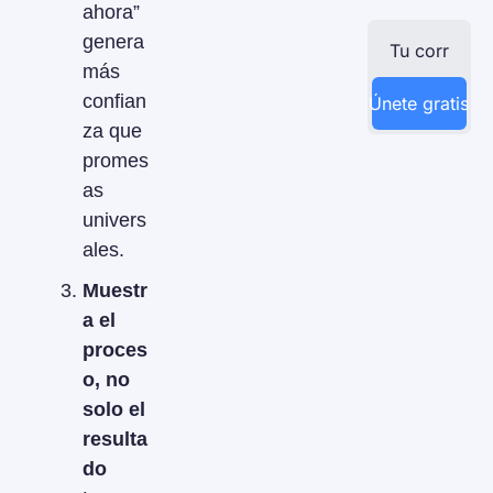
ahora” 
genera 
más 
confian
Únete gratis
za que 
promes
as 
univers
ales.
Muestr
a el 
proces
o, no 
solo el 
resulta
do